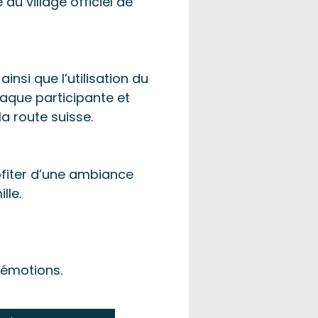
u village officiel de
insi que l’utilisation du
haque participante et
a route suisse.
ofiter d’une ambiance
lle.
’émotions.