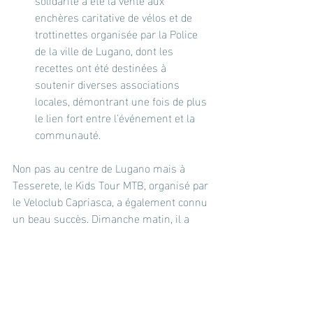
enchères caritative de vélos et de 
trottinettes organisée par la Police 
de la ville de Lugano, dont les 
recettes ont été destinées à 
soutenir diverses associations 
locales, démontrant une fois de plus 
le lien fort entre l'événement et la 
communauté.
Non pas au centre de Lugano mais à 
Tesserete, le Kids Tour MTB, organisé par 
le Veloclub Capriasca, a également connu 
un beau succès. Dimanche matin, il a 
impliqué environ 70 garçons et filles 
âgés de 6 à 14 ans avec une licence 
Swiss Cycling dans une course de 1,9 km 
avec un dénivelé de 44 m. Toujours à 
Tesserete, le village organisé par la 