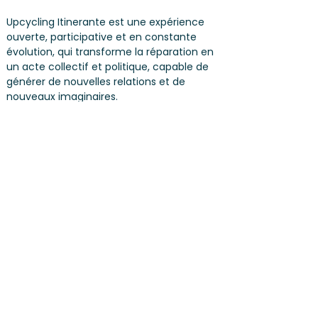
Upcycling Itinerante est une expérience
ouverte, participative et en constante
évolution, qui transforme la réparation en
un acte collectif et politique, capable de
générer de nouvelles relations et de
nouveaux imaginaires.
En mouvement. Avec les mains. Avec les
personnes.
Samedi
25.04.2026
de 13h00 à 16h00 -
Piazza Riforma
PARTNER & SPONSORS
TERMES & CONDITIONS
PRIVACY
IMPRIMER
Social Media
Lugano Bike Emotion