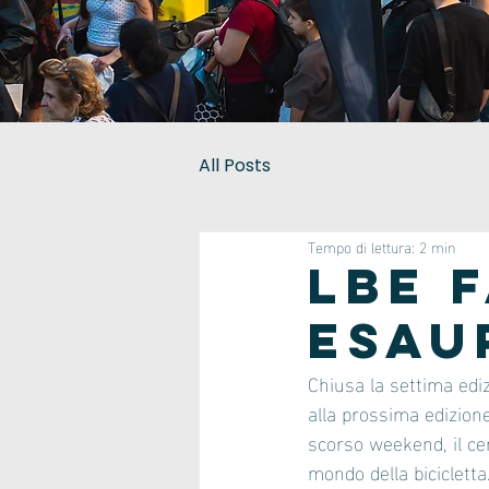
All Posts
Tempo di lettura: 2 min
LBE f
esau
Chiusa la settima edi
alla prossima edizione
scorso weekend, il cen
mondo della bicicletta.