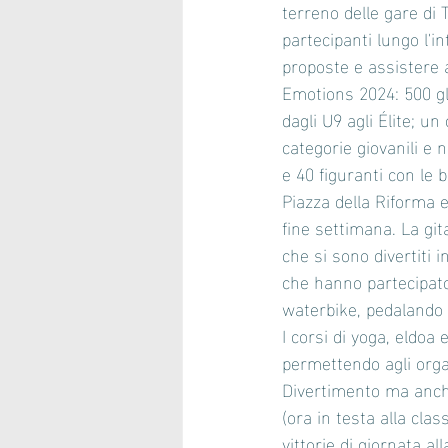
terreno delle gare di
partecipanti lungo l'i
proposte e assistere 
Emotions 2024: 500 gl
dagli U9 agli Élite; un
categorie giovanili e
e 40 figuranti con le 
Piazza della Riforma e
fine settimana. La git
che si sono divertiti 
che hanno partecipat
waterbike, pedalando 
I corsi di yoga, eldo
permettendo agli organ
Divertimento ma anche
(ora in testa alla cla
vittorie di giornata a