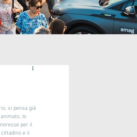
o, si pensa già 
 animato, lo 
neresse per il 
cittadino e il 