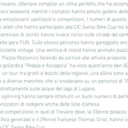
 Trevano. Ulteriore complice un clima perfetto che ha accom
ntero weekend, mentre i visitatori hanno potuto godere delle 
a emozionanti spettacoli e competizioni. I numeri di questo
i atleti che hanno partecipato alla CIC Swiss Bike Cup nel 
 centinaio di iscritti hanno invece corso sulle strade del cent
 nella gara FUN. Sullo stesso percorso hanno gareggiato anc
biciclette vintage. Una ventina di stand hanno animato piaz
 Piazza Rezzonico facendo da cornice alle attività proposte 
a goliardica “Pedala e Assapora” ha visto quest’anno ben 50
in un tour tra grotti e boschi della regione; una 60ina sono
o a diverse manches che si snodavano su un percorso di 1
direttamente sulle acque del lago di Lugano.
a e spinning hanno sempre ottenuto un buon numero di parte
izzatori di redigere anche delle liste d’attesa. 
 competizione in quel di Trevano dove, la 33enne polacca
ssifica generale) e il 29enne francese Thomas Griot, hanno c
lla CIC Swiss Bike Cup.