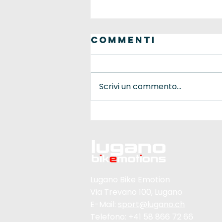
Commenti
Scrivi un commento...
Foto e
classifiche
Lugano Bike Emotion
Via Trevano 100, Lugano
E-Mail:
sport@lugano.ch
Telefono: +41 58 866 72 66