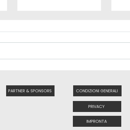
Grazie di
in
cuore!
im
cr
PARTNER & SPONSORS
CONDIZIONI GENERALI
PRIVACY
IMPRONTA