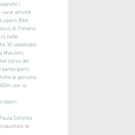
pagnato i 
varie attività 
 Lugano Bike 
bosco di Trevano 
ro nelle 
he 30 velomobili 
za Manzoni, 
nel corso del 
 partecipanti 
 anche le persone 
000m con la 
cipanti 
 Paula Gorycka 
onquistato le 