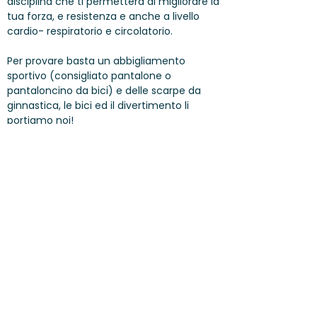
disciplina che ti permetterà di migliorare la
tua forza, e resistenza e anche a livello
cardio- respiratorio e circolatorio.
Per provare basta un abbigliamento
sportivo (consigliato pantalone o
pantaloncino da bici) e delle scarpe da
ginnastica, le bici ed il divertimento li
portiamo noi!
ISCRIZIONI GRATUITE!!
Offerto da Activ
Fitness Lugano, posti limitati
In caso di maltempo lezioni al coperto
presso la sede di Lugano, via Pretorio
(Migros)
PARTNER & SPONSORS
CONDIZIONI GENERALI
PRIVACY
IMPRONTA