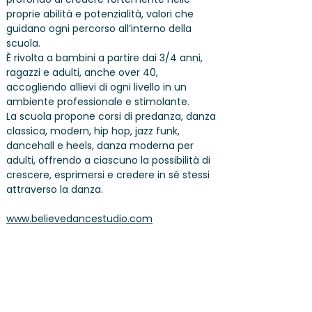
proprie abilità e potenzialità, valori che
guidano ogni percorso all’interno della
scuola.
È rivolta a bambini a partire dai 3/4 anni,
ragazzi e adulti, anche over 40,
accogliendo allievi di ogni livello in un
ambiente professionale e stimolante.
La scuola propone corsi di predanza, danza
classica, modern, hip hop, jazz funk,
dancehall e heels, danza moderna per
adulti, offrendo a ciascuno la possibilità di
crescere, esprimersi e credere in sé stessi
attraverso la danza.
www.believedancestudio.com
PARTNER & SPONSORS
CONDIZIONI GENERALI
PRIVACY
IMPRONTA