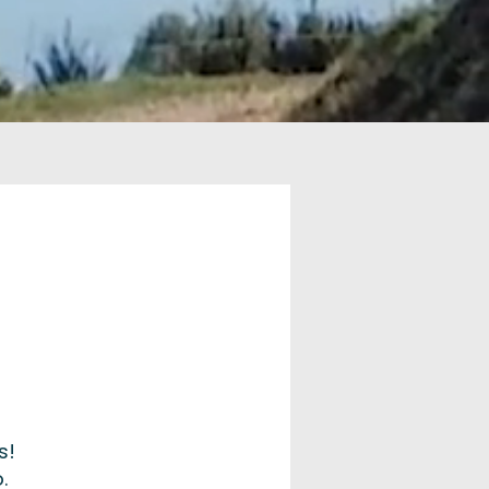
ns!
o.