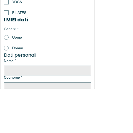
YOGA
PILATES
I MIEI dati
Genere
*
Uomo
Donna
Dati personali
Nome
*
Cognome
*
Email
*
Data di nascita
*
Conferma la tua iscrizione