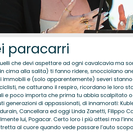
ei paracarri
quelli che devi aspettare ad ogni cavalcavia ma so
in cima alla salita) ti fanno ridere, snocciolano a
ni immobili e (solo apparentemente) severi stann
clisti, ne catturano il respiro, ricordano le loro sto
rtali e poco importa che prima tu abbia scalpitato o
i generazioni di appassionati, di innamorati: Kubler
ndurain, Cancellara ed oggi Linda Zanetti, Filippo
lmente lui, Pogacar. Certo loro i più attesi ma l’i
 stretta al cuore quando vede passare l’auto scopa,