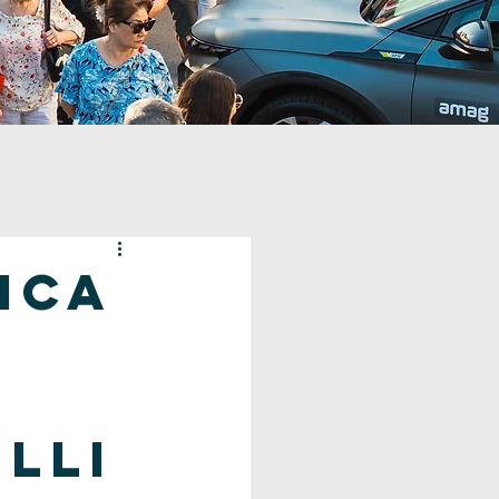
ica
lli