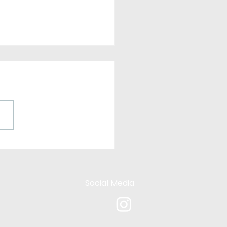
formazioni
portanti
onoscalata
Social Media