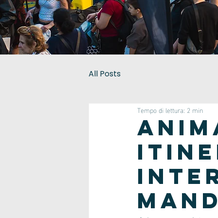
All Posts
Tempo di lettura: 2 min
anim
itin
inte
mand