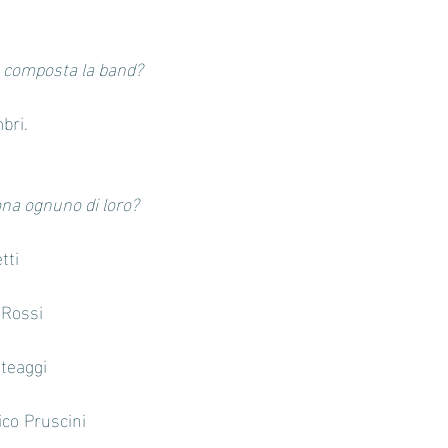
è composta la band?
bri.
ona ognuno di loro?
tti 
Rossi 
teaggi 
o Pruscini 