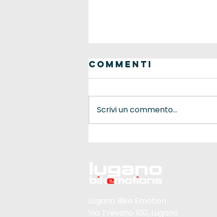
Commenti
Scrivi un commento...
Foto e
classifiche
Lugano Bike Emotion
Via Trevano 100, Lugano