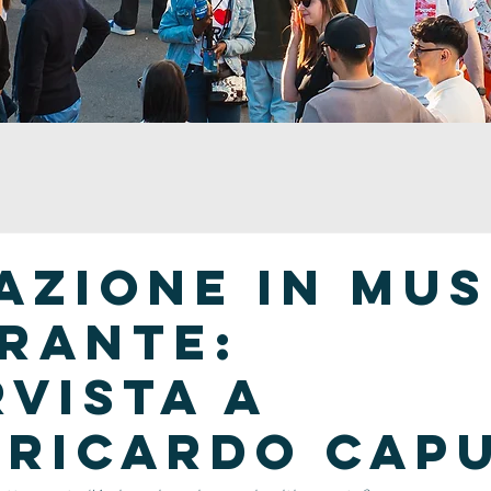
azione in mus
erante:
rvista a
ricardo capu