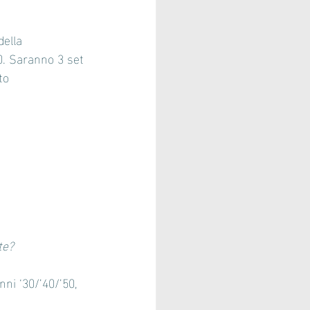
della 
0. Saranno 3 set 
to 
te?
nni ‘30/’40/’50, 