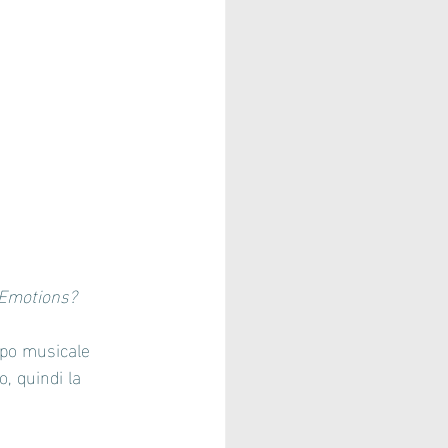
e Emotions?
ppo musicale 
, quindi la 