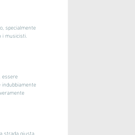
o, specialmente 
i musicisti.
, essere 
 e indubbiamente 
 veramente 
a strada giusta 