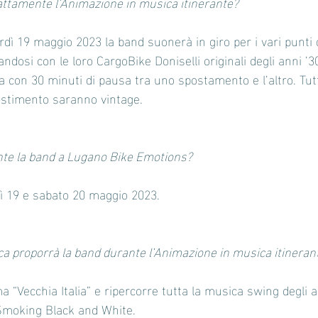
sattamente l’Animazione in musica itinerante?
rdì 19 maggio 2023 la band suonerà in giro per i vari punti 
dosi con le loro CargoBike Doniselli originali degli anni ’3
a con 30 minuti di pausa tra uno spostamento e l’altro. Tut
lestimento saranno vintage.
nte la band a Lugano Bike Emotions?
ì 19 e sabato 20 maggio 2023. 
ca proporrà la band durante l’Animazione in musica itineran
a “Vecchia Italia” e ripercorre tutta la musica swing degli a
 Smoking Black and White.