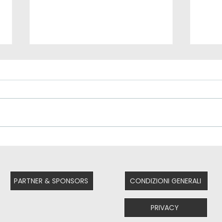
Grazie di
in
cuore!
im
cr
PARTNER & SPONSORS
CONDIZIONI GENERALI
PRIVACY