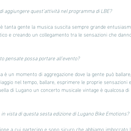
 di aggiungere quest’attività nel programma di LBE? 
c’è tanta gente la musica suscita sempre grande entusiasm
stico e creando un collegamento tra le sensazioni che danno 
to pensate possa portare all’evento? 
a è un momento di aggregazione dove la gente può ballare
viaggio nel tempo, ballare, esprimere le proprie sensazioni
ella di Lugano un concerto musicale vintage è qualcosa di
a in vista di questa sesta edizione di Lugano Bike Emotions? 
zione a cui partecipo e sono sicuro che abbiamo imboccato l