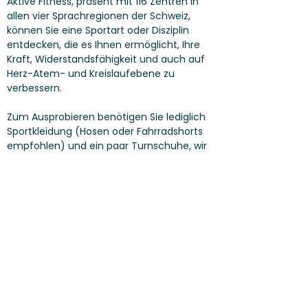
Aktive Fitness
, präsent mit 116 Zentren in
allen vier Sprachregionen der Schweiz,
können Sie eine Sportart oder Disziplin
entdecken, die es Ihnen ermöglicht, Ihre
Kraft, Widerstandsfähigkeit und auch auf
Herz-Atem- und Kreislaufebene zu
verbessern.
Zum Ausprobieren benötigen Sie lediglich
Sportkleidung (Hosen oder Fahrradshorts
empfohlen) und ein paar Turnschuhe, wir
bringen die Fahrräder und den Spaß mit!
KOSTENLOSE ANMELDUNGEN!!
Angeboten von Activ Fitness Lugano
Bei schlechtem Wetter finden die Kurse in
den Innenräumen am Standort Lugano,
Via Pretorio (Migros), statt.
PARTNER & SPONSORS
AGB