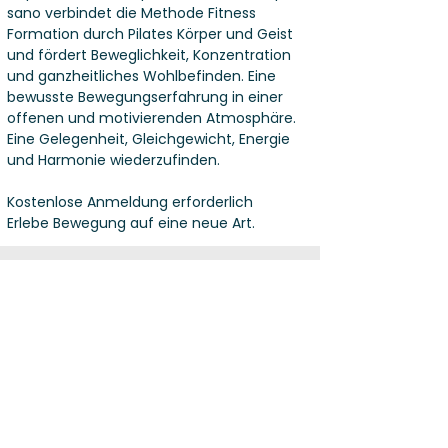
sano verbindet die Methode Fitness
Formation durch Pilates Körper und Geist
und fördert Beweglichkeit, Konzentration
und ganzheitliches Wohlbefinden. Eine
bewusste Bewegungserfahrung in einer
offenen und motivierenden Atmosphäre.
Eine Gelegenheit, Gleichgewicht, Energie
und Harmonie wiederzufinden.
Kostenlose Anmeldung erforderlich
Erlebe Bewegung auf eine neue Art.
PARTNER & SPONSORS
AGB
PRIVACY
IMPRESSUM
Social Media
Lugano Bike Emotion
Via Trevano 100, Lugano