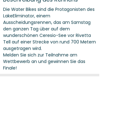
Die Water Bikes sind die Protagonisten des
LakeEliminator, einem
Ausscheidungsrennen, das am Samstag
den ganzen Tag über auf dem
wunderschönen Ceresio-See vor Rivetta
Tell auf einer Strecke von rund 700 Metern
ausgetragen wird.
Melden Sie sich zur Teilnahme am
Wettbewerb an und gewinnen Sie das
Finale!​
PARTNER & SPONSORS
AGB
PRIVACY
IMPRESSUM
Social Media
Lugano Bike Emotion
Via Trevano 100, Lugano
E-Mail:
sport@lugano.ch