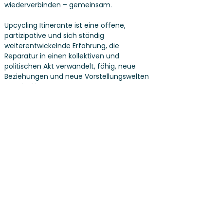
wiederverbinden – gemeinsam.
Upcycling Itinerante ist eine offene,
partizipative und sich ständig
weiterentwickelnde Erfahrung, die
Reparatur in einen kollektiven und
politischen Akt verwandelt, fähig, neue
Beziehungen und neue Vorstellungswelten
zu schaffen.
In Bewegung. Mit den Händen. Mit den
Menschen.
Samstag
25.04.2026
von 13:00 bis 16:00 Uhr
- Piazza Riforma
PARTNER & SPONSORS
AGB
PRIVACY
IMPRESSUM
Social Media